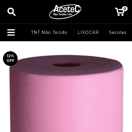
0
TNT Não Tecido
LIXOCAR
Sacolas
12
%
OFF