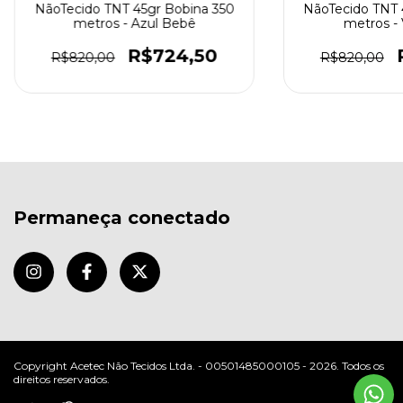
NãoTecido TNT 45gr Bobina 350
NãoTecido TNT 
metros - Azul Bebê
metros -
R$724,50
R$820,00
R$820,00
Permaneça conectado
Copyright Acetec Não Tecidos Ltda. - 00501485000105 - 2026. Todos os
direitos reservados.