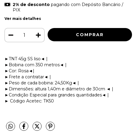
2% de desconto
pagando com Depósito Bancário /
PIX
Ver mais detalhes
►TNT 45g SS liso◄ |
►Bobina com 350 metros◄ |
►Cor: Rosa◄|
►Frete a contratar◄ |
►Peso de cada bobina: 24,50Kg◄ |
►Dimensões: altura 1,40m e diâmetro de 30cm ◄ |
►Condição Especial para grandes quantidades◄ |
► Código Acetec: TK50