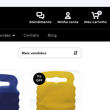
0
Atendimento
Minha conta
Meu carrinho
úvidas
Contato
Blog
7
%
OFF