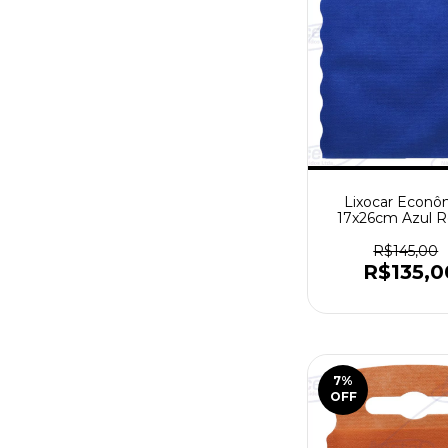
Lixocar Econô
17x26cm Azul Ro
Pacote com 1000
R$145,00
R$135,0
7
%
OFF