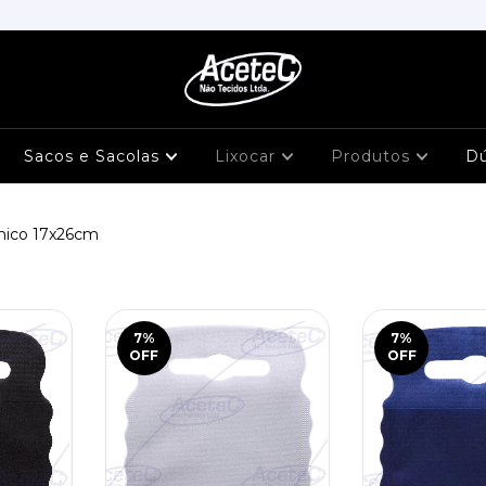
Sacos e Sacolas
Lixocar
Produtos
D
mico 17x26cm
7
%
7
%
OFF
OFF