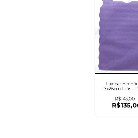
Lixocar Econô
17x26cm Lilás - 
com 1000 pe
R$145,00
R$135,0