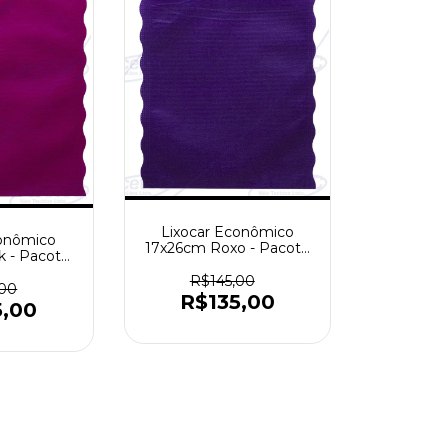
Lixocar Econômico
conômico
17x26cm Roxo - Pacote
k - Pacote
com 1000 peças
 peças
R$145,00
,00
R$135,00
5,00