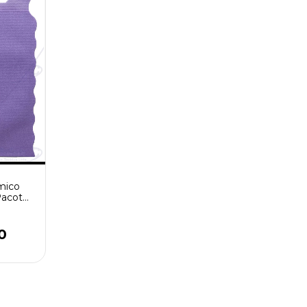
mico
Pacote
ças
0