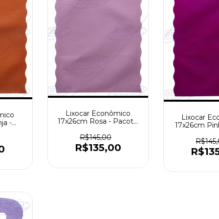
Lixocar Econômico
mico
Lixocar E
17x26cm Rosa - Pacote
ja -
17x26cm Pin
com 1000 peças
 peças
com 1000
R$145,00
R$145
R$135,00
0
R$13