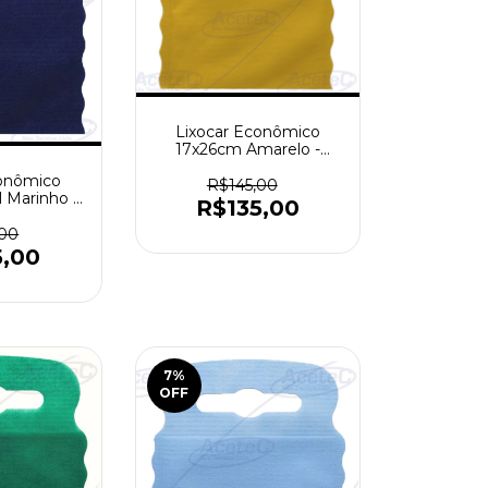
Lixocar Econômico
17x26cm Amarelo -
Pacote com 1000 peças
conômico
R$145,00
 Marinho -
R$135,00
1000 peças
,00
5,00
7
%
OFF