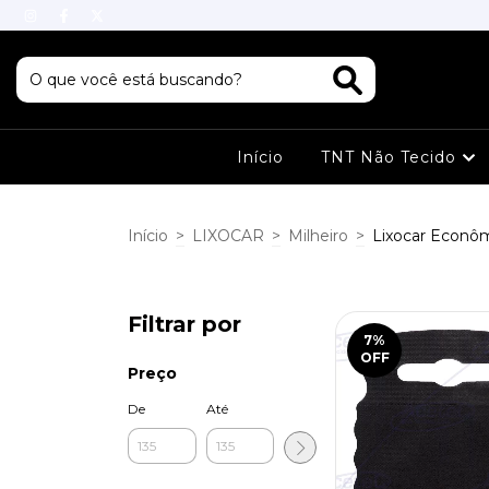
Início
TNT Não Tecido
Início
>
LIXOCAR
>
Milheiro
>
Lixocar Econô
Filtrar por
7
%
OFF
Preço
De
Até