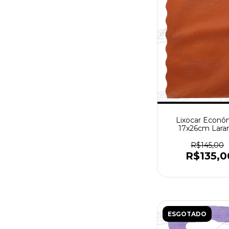
Lixocar Econô
17x26cm Laran
Pacote com 1000
R$145,00
R$135,0
ESGOTADO