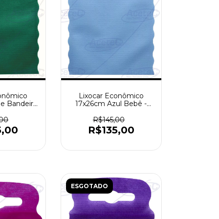
Lixocar Econômico
conômico
17x26cm Azul Bebê -
e Bandeira
Pacote com 1000 peças
com 1000
as
R$145,00
,00
R$135,00
5,00
ESGOTADO