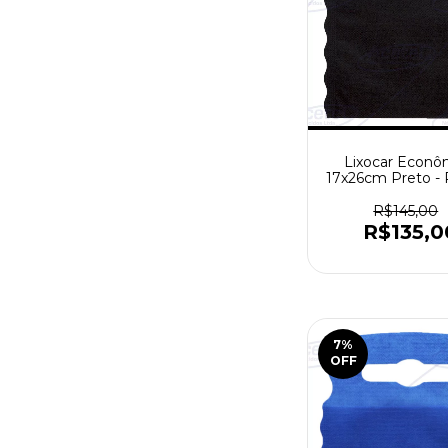
Lixocar Econô
17x26cm Preto -
com 1000 pe
R$145,00
R$135,0
7
%
OFF