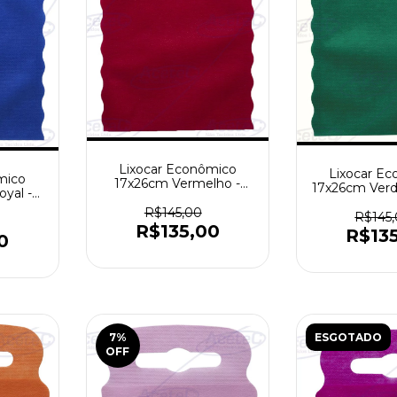
Lixocar Econômico
Lixocar E
mico
17x26cm Vermelho -
17x26cm Verd
yal -
Pacote com 1000 peças
- Pacote 
 peças
R$145,00
peç
R$145
R$135,00
R$13
0
7
%
ESGOTADO
OFF