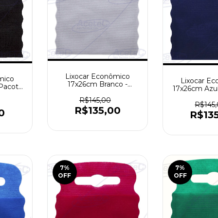
Lixocar Econômico
mico
Lixocar E
17x26cm Branco -
 Pacote
17x26cm Azul
Pacote com 1000 peças
ças
Pacote com 
R$145,00
R$145
R$135,00
0
R$13
7
%
7
%
OFF
OFF