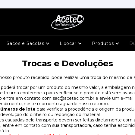
Sacos e Sacolas
Lixocar
Produtos
D
Trocas e Devoluções
nosso produto recebido, pode realizar uma troca do mesmo de 
 poderá trocar por um produto do mesmo valor, a embalagem não
ito uma conferencia para verificar se o produto está sem avaria
isso entre em contato com
sac@acetec.com.br
e envie um e-mail
pendimento, neste momento aguarde nosso retorno.
números de lote
para verificar a procedência e origem da produ
devolução do dinheiro ou reposição do material.
 causadas pelo transporte devem ser feitas diretamente com a
 entre em contato com sua transportadora, caso tenha escolhid
á-lo.