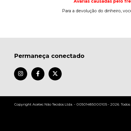
Avarias causadas pelo fr
Para a devolução do dinheiro, você
Permaneça conectado
Copyright Acetec Não Tecidos Ltda. - 00501485000105 - 2026. Todos os