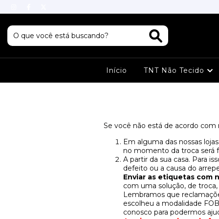
Início
TNT Não Tecido
Se você não está de acordo com 
Em alguma das nossas lojas
no momento da troca será fe
A partir da sua casa. Para 
defeito ou a causa do arre
Enviar as etiquetas com 
com uma solução, de troca, 
Lembramos que reclamações
escolheu a modalidade FOB,
conosco para podermos ajud