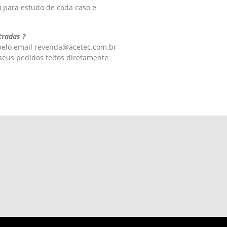
) para estudo de cada caso e
tradas ?
 pelo email
revenda@acetec.com.br
seus pedidos feitos diretamente