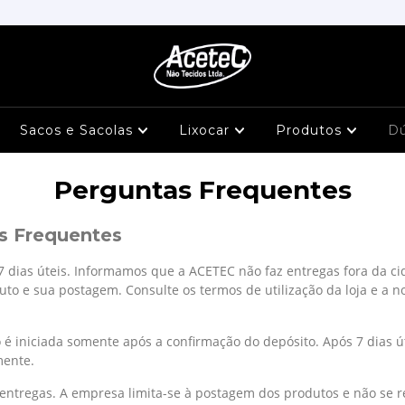
Sacos e Sacolas
Lixocar
Produtos
D
Perguntas Frequentes
s Frequentes
7 dias úteis. Informamos que a ACETEC não faz entregas fora da ci
to e sua postagem. Consulte os termos de utilização da loja e a no
 é iniciada somente após a confirmação do depósito. Após 7 dias ú
mente.
ntregas. A empresa limita-se à postagem dos produtos e não se re