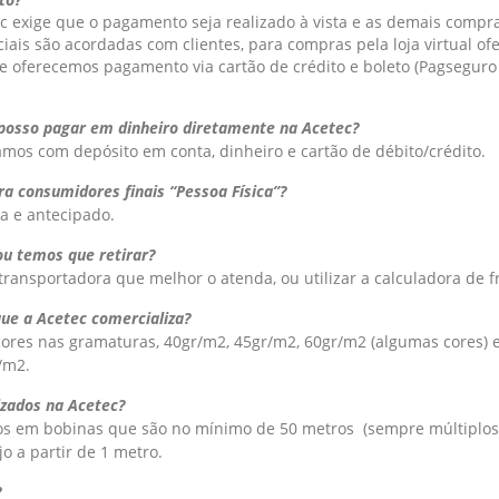
c exige que o pagamento seja realizado à vista e as demais compra
iais são acordadas com clientes, para compras pela loja virtual o
e oferecemos pagamento via cartão de crédito e boleto (Pagsegur
 posso pagar em dinheiro diretamente na Acetec?
hamos com depósito em conta, dinheiro e cartão de débito/crédito.
ra consumidores finais “Pessoa Física”?
a e antecipado.
ou temos que retirar?
transportadora que melhor o atenda, ou utilizar a calculadora de fr
que a Acetec comercializa?
 cores nas gramaturas, 40gr/m2, 45gr/m2, 60gr/m2 (algumas cores) 
/m2.
izados na Acetec?
s em bobinas que são no mínimo de 50 metros (sempre múltiplos 
o a partir de 1 metro.
?