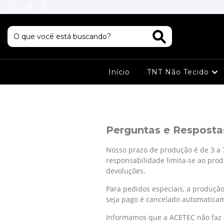
Início
TNT Não Tecido
Perguntas e Resposta
Nosso prazo de produção é de 3 a 
responsabilidade limita-se ao produ
devoluções.
Para pedidos especiais, a produção
seja pago é cancelado automatica
Informamos que a ACETEC não faz e