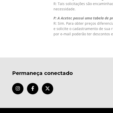
R: Tais solicitações são encaminha
necessidade.
P: A Acetec possui uma tabela de p
R: Sim. Para obter preços diferenc
e solicite o cadastramento de sua 
por e-mail poderão ter descontos e
Permaneça conectado