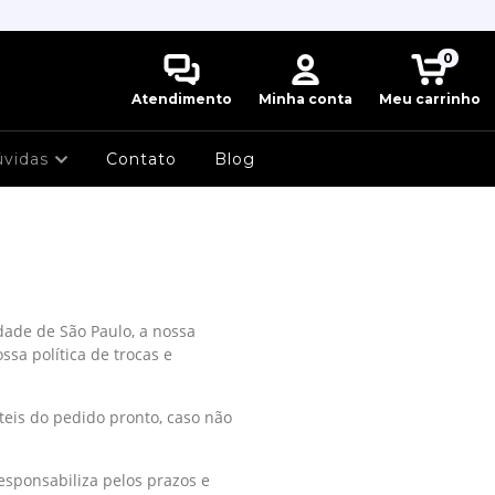
0
Atendimento
Minha conta
Meu carrinho
úvidas
Contato
Blog
dade de São Paulo, a nossa
ssa política de trocas e
teis do pedido pronto, caso não
sponsabiliza pelos prazos e