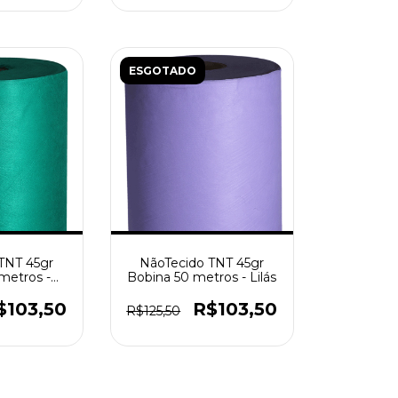
ESGOTADO
TNT 45gr
NãoTecido TNT 45gr
metros -
Bobina 50 metros - Lilás
ndeira
$103,50
R$103,50
R$125,50