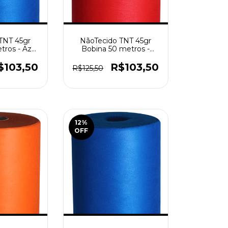
TNT 45gr
NãoTecido TNT 45gr
tros - Azul
Bobina 50 metros -
al
Vermelho
$103,50
R$103,50
R$125,50
12
%
OFF