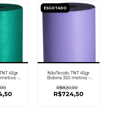
ESGOTADO
TNT 45gr
NãoTecido TNT 45gr
 metros -
Bobina 350 metros -
ndeira
Lilás
,00
R$820,00
4,50
R$724,50