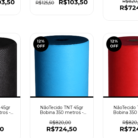
03,50
R$103,50
R$820
R$125,50
R$72
12
%
12
%
OFF
OFF
 45gr
NãoTecido TNT 45gr
NãoTecido 
ros -
Bobina 350 metros -
Bobina 350
Azul Bebê
Verme
R$820,00
R$820
50
R$724,50
R$72