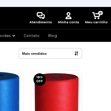
0
Atendimento
Minha conta
Meu carrinho
úvidas
Contato
Blog
18
%
OFF