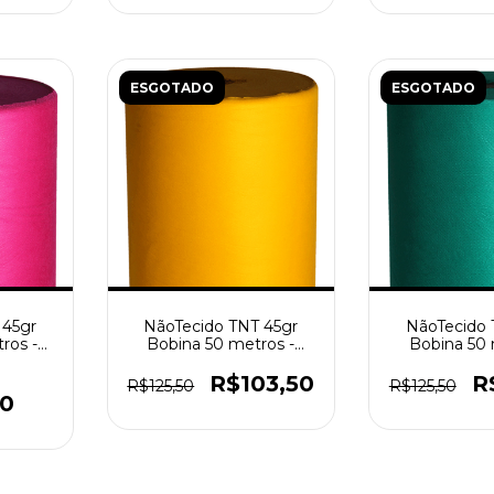
ESGOTADO
ESGOTADO
 45gr
NãoTecido TNT 45gr
NãoTecido 
ros -
Bobina 50 metros -
Bobina 50 
Amarelo
Verde Ba
R$103,50
R
R$125,50
R$125,50
50