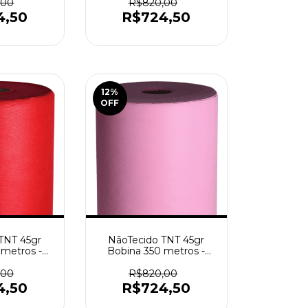
,00
R$820,00
4,50
R$724,50
12
%
OFF
TNT 45gr
NãoTecido TNT 45gr
 metros -
Bobina 350 metros -
lho
Rosa
,00
R$820,00
4,50
R$724,50