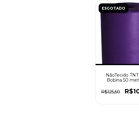
ESGOTADO
NãoTecido TNT
Bobina 50 metr
Roxo
R$1
R$125,50