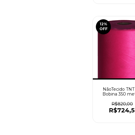
12
%
OFF
NãoTecido TNT
Bobina 350 met
Pink
R$820,00
R$724,