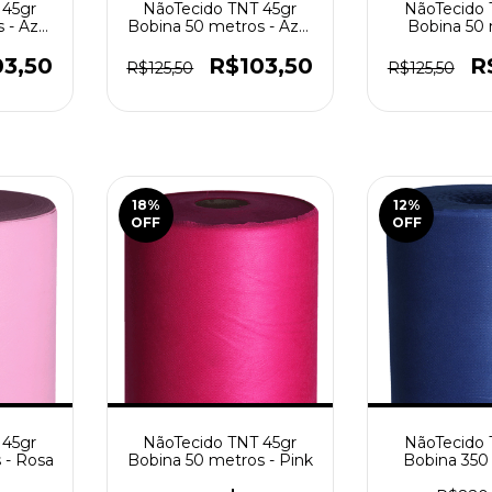
 45gr
NãoTecido TNT 45gr
NãoTecido 
 - Azul
Bobina 50 metros - Azul
Bobina 50 
Marinho
Lara
03,50
R$103,50
R
R$125,50
R$125,50
18
%
12
%
OFF
OFF
 45gr
NãoTecido TNT 45gr
NãoTecido 
 - Rosa
Bobina 50 metros - Pink
Bobina 350
Azul Ma