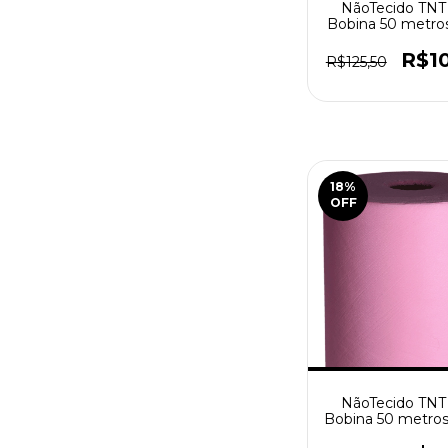
NãoTecido TNT
Bobina 50 metros
Bebê
R$1
R$125,50
18
%
OFF
NãoTecido TNT
Bobina 50 metros