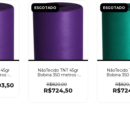
ESGOTADO
ESGOTADO
 45gr
NãoTecido TNT 45gr
NãoTecido 
os -
Bobina 350 metros -
Bobina 350
Roxo
Verde Ba
03,50
R$820,00
R$820
R$724,50
R$72