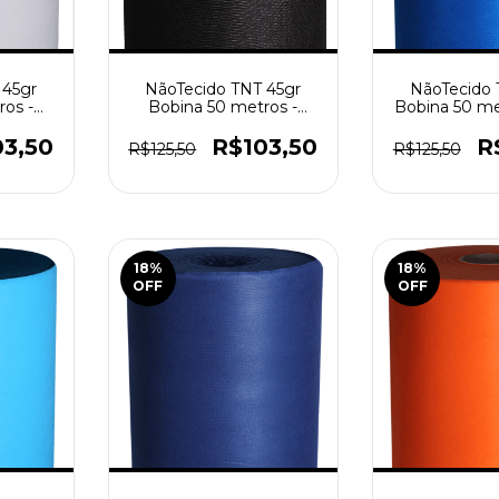
 45gr
NãoTecido TNT 45gr
NãoTecido 
os -
Bobina 50 metros -
Bobina 50 me
Preto
Roy
03,50
R$103,50
R
R$125,50
R$125,50
18
%
18
%
OFF
OFF