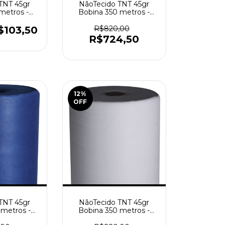
TNT 45gr
NãoTecido TNT 45gr
metros -
Bobina 350 metros -
nja
Azul Royal
$103,50
R$820,00
R$724,50
12
%
OFF
TNT 45gr
NãoTecido TNT 45gr
 metros -
Bobina 350 metros -
rinho
Branco