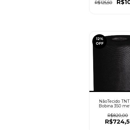
R$1
R$125,50
12
%
OFF
NãoTecido TNT
Bobina 350 met
Preto
R$820,00
R$724,