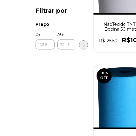
Filtrar por
NãoTecido TNT
Preço
Bobina 50 metr
Branco
De
Até
R$1
R$125,50
18
%
OFF