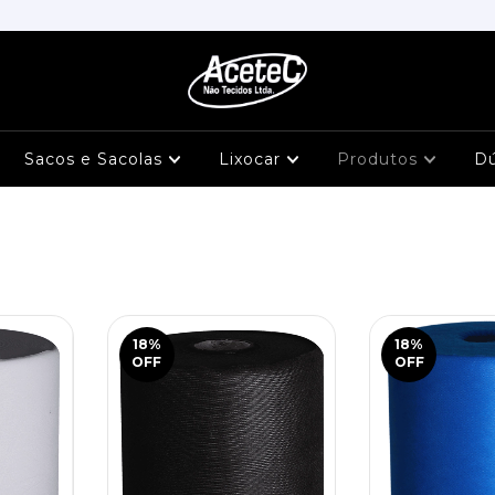
Sacos e Sacolas
Lixocar
Produtos
D
18
%
18
%
OFF
OFF