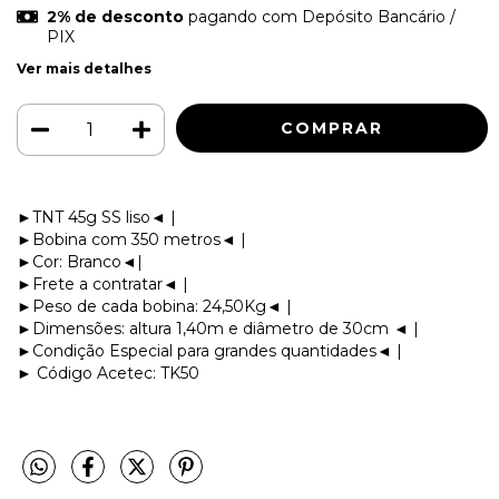
2% de desconto
pagando com Depósito Bancário /
PIX
Ver mais detalhes
►TNT 45g SS liso◄ |
►Bobina com 350 metros◄ |
►Cor: Branco◄|
►Frete a contratar◄ |
►Peso de cada bobina: 24,50Kg◄ |
►Dimensões: altura 1,40m e diâmetro de 30cm ◄ |
►Condição Especial para grandes quantidades◄ |
► Código Acetec: TK50