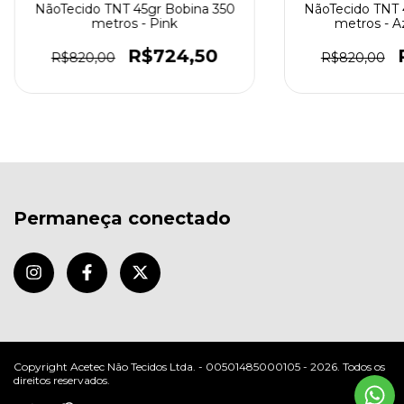
NãoTecido TNT 45gr Bobina 350
NãoTecido TNT 
metros - Pink
metros - A
R$724,50
R$820,00
R$820,00
Permaneça conectado
Copyright Acetec Não Tecidos Ltda. - 00501485000105 - 2026. Todos os
direitos reservados.