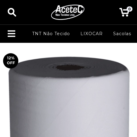
0
TNT Não Tecido
LIXOCAR
Sacolas
12
%
OFF