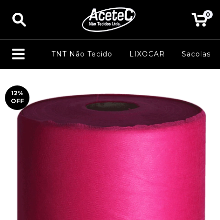
0
TNT Não Tecido
LIXOCAR
Sacolas
12
%
OFF