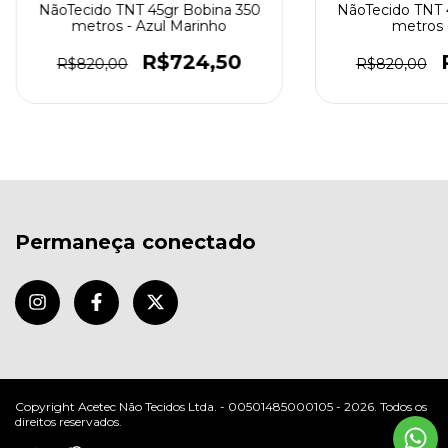
NãoTecido TNT 45gr Bobina 350
NãoTecido TNT 
metros - Azul Marinho
metros 
R$724,50
R$820,00
R$820,00
Permaneça conectado
Copyright Acetec Não Tecidos Ltda. - 00501485000105 - 2026. Todos os
direitos reservados.