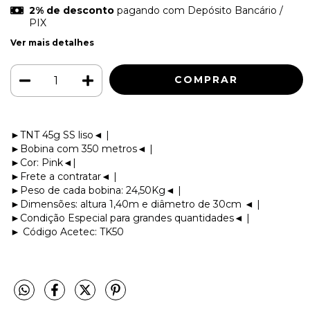
2% de desconto
pagando com Depósito Bancário /
PIX
Ver mais detalhes
►TNT 45g SS liso◄ |
►Bobina com 350 metros◄ |
►Cor: Pink◄|
►Frete a contratar◄ |
►Peso de cada bobina: 24,50Kg◄ |
►Dimensões: altura 1,40m e diâmetro de 30cm ◄ |
►Condição Especial para grandes quantidades◄ |
► Código Acetec: TK50