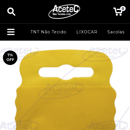
0
TNT Não Tecido
LIXOCAR
Sacolas
7
%
OFF