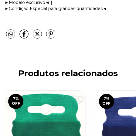
►Modelo exclusivo◄ |
►Condição Especial para grandes quantidades◄
Produtos relacionados
7
%
7
%
OFF
OFF