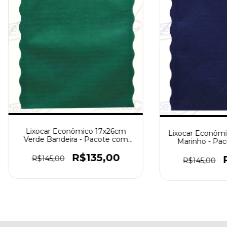
Lixocar Econômico 17x26cm
Lixocar Econômi
Verde Bandeira - Pacote com
Marinho - Pa
1000 peças
pe
R$135,00
R$145,00
R$145,00