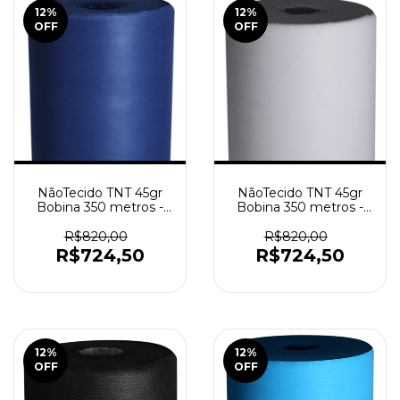
12
%
12
%
OFF
OFF
NãoTecido TNT 45gr
NãoTecido TNT 45gr
Bobina 350 metros -
Bobina 350 metros -
Azul Marinho
Branco
R$820,00
R$820,00
R$724,50
R$724,50
12
%
12
%
OFF
OFF