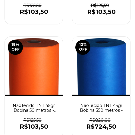
Azul Bebê
Azul Marinho
R$125,50
R$125,50
R$103,50
R$103,50
18
%
12
%
OFF
OFF
NãoTecido TNT 45gr
NãoTecido TNT 45gr
Bobina 50 metros -
Bobina 350 metros -
Laranja
Azul Royal
R$125,50
R$820,00
R$103,50
R$724,50