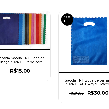
19
%
OFF
ostra Sacola TNT Boca de
lhaço 30x40 - Kit de cores
com amostras da Sacola
R$15,00
Sacola TNT Boca de palh
30x40 - Azul Royal - Pac
com 50 peças
R$30,00
R$37,00