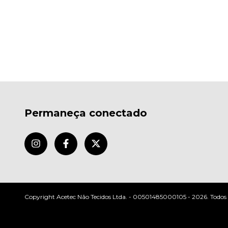
Permaneça conectado
Copyright Acetec Não Tecidos Ltda. - 00501485000105 - 2026. Todos os