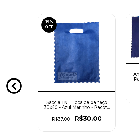
19
%
OFF
Am
Pa
e palhaço
Sacola TNT Boca de palhaço
acote com
30x40 - Azul Marinho - Pacote
com 50 peças
0,00
R$30,00
R$37,00