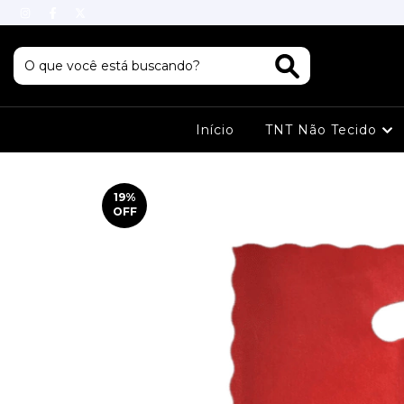
Início
TNT Não Tecido
19
%
OFF