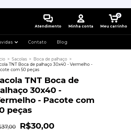
0
Atendimento
Minha conta
Meu carrinho
úvidas
Contato
Blog
cio
>
Sacolas
>
Boca de palhaço
>
cola TNT Boca de palhaço 30x40 - Vermelho -
cote com 50 peças
acola TNT Boca de
alhaço 30x40 -
ermelho - Pacote com
0 peças
R$30,00
$37,00