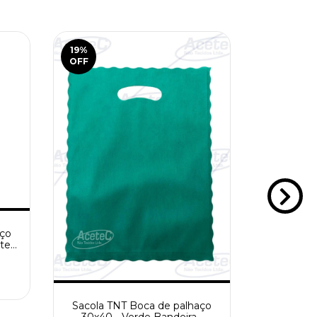
19
%
19
%
OFF
OFF
aço
ote
Sacola TNT Boca de palhaço
Sacola T