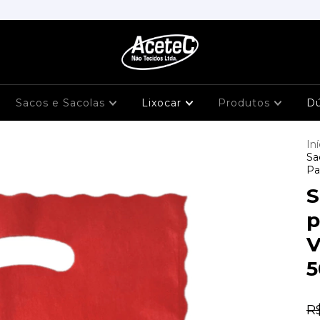
Sacos e Sacolas
Lixocar
Produtos
D
Iní
Sa
Pa
S
p
V
5
R