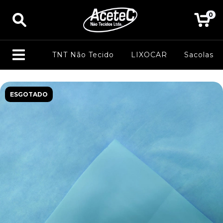
0
TNT Não Tecido
LIXOCAR
Sacolas
ESGOTADO