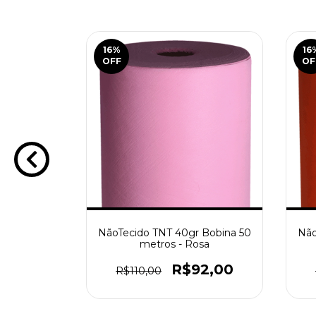
16
%
16
OFF
OF
 Bobina 50
NãoTecido TNT 40gr Bobina 50
Não
 Bebê
metros - Rosa
2,00
R$92,00
R$110,00