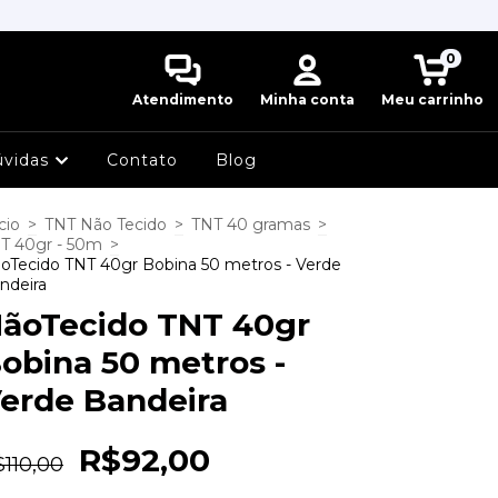
0
Atendimento
Minha conta
Meu carrinho
úvidas
Contato
Blog
cio
>
TNT Não Tecido
>
TNT 40 gramas
>
T 40gr - 50m
>
oTecido TNT 40gr Bobina 50 metros - Verde
ndeira
ãoTecido TNT 40gr
obina 50 metros -
erde Bandeira
R$92,00
110,00