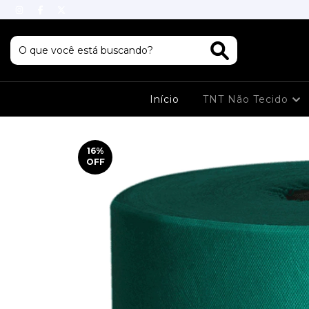
Início
TNT Não Tecido
16
%
OFF