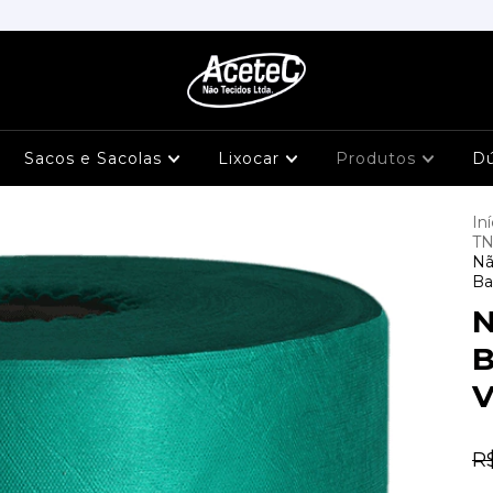
Sacos e Sacolas
Lixocar
Produtos
D
Iní
TN
Nã
Ba
N
B
V
R$