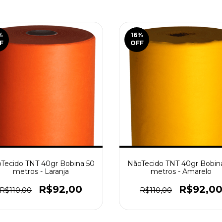
%
16
%
F
OFF
Tecido TNT 40gr Bobina 50
NãoTecido TNT 40gr Bobin
metros - Laranja
metros - Amarelo
R$92,00
R$92,0
R$110,00
R$110,00