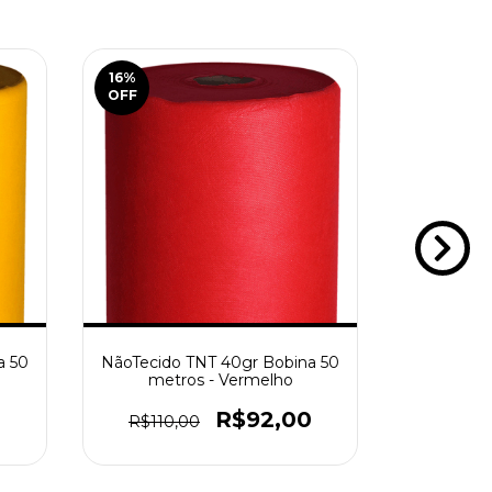
16
%
16
%
OFF
OFF
a 50
NãoTecido TNT 40gr Bobina 50
NãoTecido
metros - Vermelho
metr
0
R$92,00
R$110,00
R$110