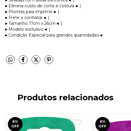
►Seladas com solda eletrônica◄ |
►Elimina custo de corte e costura◄ |
►Prontas para imprimir◄ |
►Frete a contratar◄ |
►Tamanho 17cm x 26cm◄ |
►Modelo exclusivo◄ |
►Condição Especial para grandes quantidades◄
Produtos relacionados
6
%
6
%
OFF
OFF