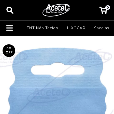
0
TNT Não Tecido
LIXOCAR
Sacolas
6
%
OFF