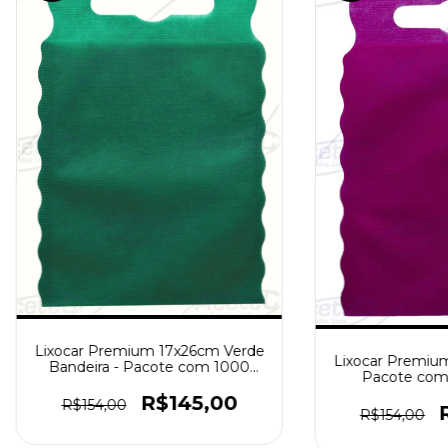
Lixocar Premium 17x26cm Verde
Lixocar Premium
Bandeira - Pacote com 1000
Pacote com
peças
R$145,00
R$154,00
R$154,00