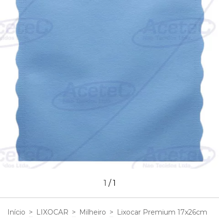
1
/
1
Início
>
LIXOCAR
>
Milheiro
>
Lixocar Premium 17x26cm